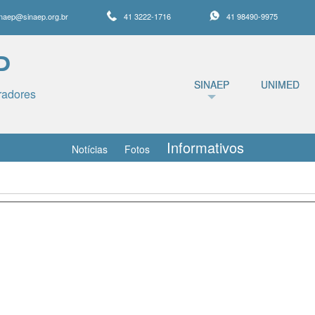
inaep@sinaep.org.br
41 3222-1716
41 98490-9975
P
SINAEP
UNIMED
radores
Informativos
Notícias
Fotos