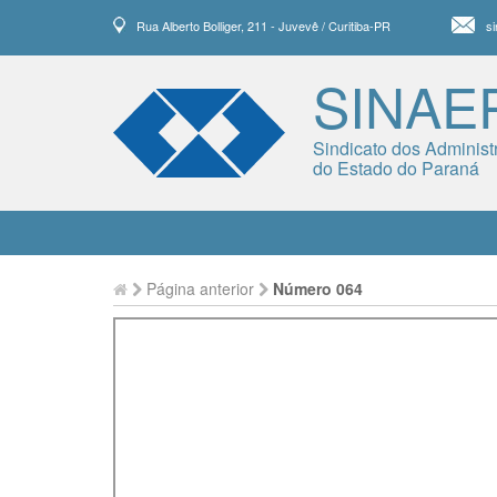
Rua Alberto Bolliger, 211 - Juvevê / Curitiba-PR
s
SINAE
Sindicato dos Administ
do Estado do Paraná
Página anterior
Número 064