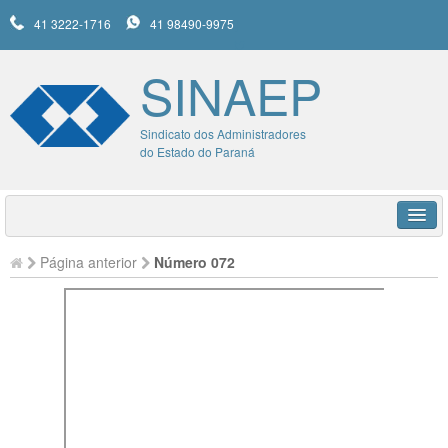
41 3222-1716
41 98490-9975
SINAEP
Sindicato dos Administradores
do Estado do Paraná
HOME
Página anterior
Número 072
SINAEP
UNIMED
SERVIÇOS
NOTÍCIAS