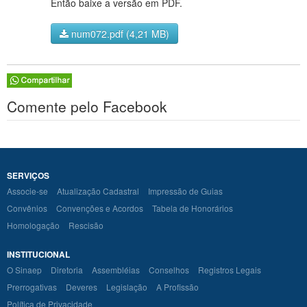
Então baixe a versão em PDF.
num072.pdf (4,21 MB)
Comente pelo Facebook
SERVIÇOS
Associe-se
Atualização Cadastral
Impressão de Guias
Convênios
Convenções e Acordos
Tabela de Honorários
Homologação
Rescisão
INSTITUCIONAL
O Sinaep
Diretoria
Assembléias
Conselhos
Registros Legais
Prerrogativas
Deveres
Legislação
A Profissão
Política de Privacidade