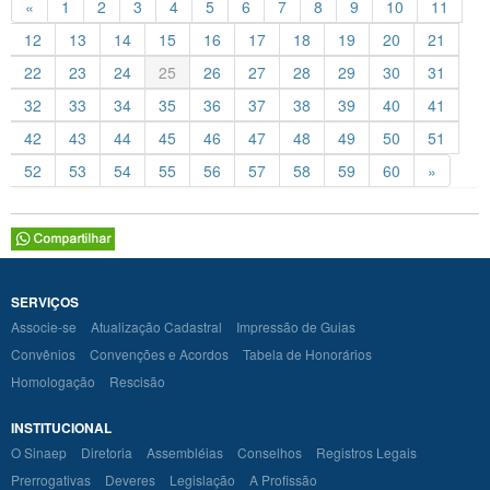
«
1
2
3
4
5
6
7
8
9
10
11
12
13
14
15
16
17
18
19
20
21
22
23
24
25
26
27
28
29
30
31
32
33
34
35
36
37
38
39
40
41
42
43
44
45
46
47
48
49
50
51
52
53
54
55
56
57
58
59
60
»
SERVIÇOS
Associe-se
Atualização Cadastral
Impressão de Guias
Convênios
Convenções e Acordos
Tabela de Honorários
Homologação
Rescisão
INSTITUCIONAL
O Sinaep
Diretoria
Assembléias
Conselhos
Registros Legais
Prerrogativas
Deveres
Legislação
A Profissão