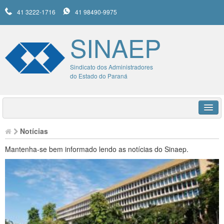
41 3222-1716
41 98490-9975
SINAEP
Sindicato dos Administradores
do Estado do Paraná
HOME
Notícias
SINAEP
Mantenha-se bem informado lendo as notícias do Sinaep.
UNIMED
SERVIÇOS
NOTÍCIAS