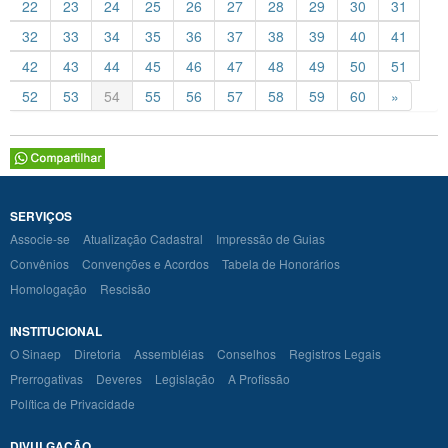
22
23
24
25
26
27
28
29
30
31
32
33
34
35
36
37
38
39
40
41
42
43
44
45
46
47
48
49
50
51
52
53
54
55
56
57
58
59
60
»
SERVIÇOS
Associe-se
Atualização Cadastral
Impressão de Guias
Convênios
Convenções e Acordos
Tabela de Honorários
Homologação
Rescisão
INSTITUCIONAL
O Sinaep
Diretoria
Assembléias
Conselhos
Registros Legais
Prerrogativas
Deveres
Legislação
A Profissão
Política de Privacidade
DIVULGAÇÃO