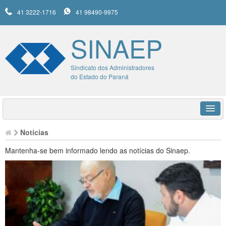
41 3222-1716
41 98490-9975
SINAEP
Sindicato dos Administradores
do Estado do Paraná
HOME
Notícias
SINAEP
Mantenha-se bem informado lendo as notícias do Sinaep.
UNIMED
SERVIÇOS
NOTÍCIAS