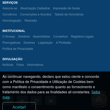
SERVIÇOS
Associe-se
Atualização Cadastral
Impressão de Guias
Convênios
Convenções e Acordos
Tabela de Honorários
Homologação
Rescisão
INSTITUCIONAL
O Sinaep
Diretoria
Assembléias
Conselhos
Registros Legais
Prerrogativas
Deveres
Legislação
A Profissão
Política de Privacidade
DIVULGAÇÃO
Notícias
Fotos
Informativos
UNIMED
Ao continuar navegando, declaro que estou ciente e concordo
Como aderir
Contratos
Carência
Valores
Perguntas?
com a Política de Privacidade e Utilização de Cookies bem
como manifesto o consentimento quanto ao fornecimento e
CONTATO
tratamento dos dados para as finalidades ali constantes.
Saiba
mais
Aceitar!