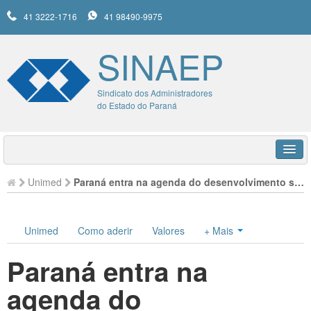
41 3222-1716
41 98490-9975
SINAEP
Sindicato dos Administradores
do Estado do Paraná
HOME
Unimed
Paraná entra na agenda do desenvolvimento sustentável para 2030
SINAEP
UNIMED
Unimed
Como aderir
Valores
+ Mais
SERVIÇOS
Paraná entra na
NOTÍCIAS
agenda do